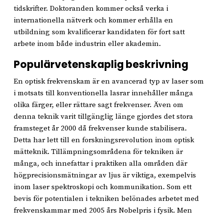
tidskrifter. Doktoranden kommer också verka i
internationella nätverk och kommer erhålla en
utbildning som kvalificerar kandidaten för fort satt
arbete inom både industrin eller akademin.
Populärvetenskaplig beskrivning
En optisk frekvenskam är en avancerad typ av laser som
i motsats till konventionella lasrar innehåller många
olika färger, eller rättare sagt frekvenser. Även om
denna teknik varit tillgänglig länge gjordes det stora
framsteget år 2000 då frekvenser kunde stabilisera.
Detta har lett till en forskningsrevolution inom optisk
mätteknik. Tillämpningsområdena för tekniken är
många, och innefattar i praktiken alla områden där
högprecisionsmätningar av ljus är viktiga, exempelvis
inom laser spektroskopi och kommunikation. Som ett
bevis för potentialen i tekniken belönades arbetet med
frekvenskammar med 2005 års Nobelpris i fysik. Men