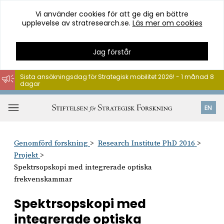
Vi använder cookies för att ge dig en bättre
upplevelse av stratresearch.se.
Läs mer om cookies
Jag förstår
Sista ansökningsdag för Strategisk mobilitet 2026! - 1 månad 8
dagar
Hoppa
till
Öppna
EN
innehåll
meny
Genomförd forskning
Research Institute PhD 2016
Projekt
Spektrsopskopi med integrerade optiska
frekvenskammar
Spektrsopskopi med
integrerade optiska