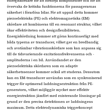
energiskördare för att försörja komponenter och för att
övervaka de kritiska funktionerna för passagerarnas
säkerhet i förarlösa bilar. För att uppnå detta kommer
piezoelektriska (PE) och elektromagnetiska (EM)
skördare att kombineras till en resonant struktur, vilket
ökar effektiviteten och designflexibiliteten.
Energiskördning kommer att göras kontinuerligt med
båda typerna av transducer, vilket ger en bredbandig
och avstämbar vibrationsskördare som kan anpassa sig
till de tidsvarierande excitationsfrekvenserna och -
amplituderna i en bil. Användandet av den
piezoelektriska skördaren som en adaptiv
säkerhetssensor kommer också att studeras. Dessutom
kan en EM-transducer användas som en synkroniserad
trigger för optimerad laddningsextraktion från PE-
generatorn, vilket möjliggör mycket mer effektiv
energiextraktion jämfört med existerande lösningar på
grund av den precisa detektionen av laddningens
maximum. Detta elektrodynamiska triggerkoncept