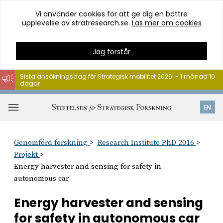
Vi använder cookies för att ge dig en bättre
upplevelse av stratresearch.se.
Läs mer om cookies
Jag förstår
Sista ansökningsdag för Strategisk mobilitet 2026! - 1 månad 10
dagar
Hoppa
till
Öppna
EN
innehåll
meny
Genomförd forskning
Research Institute PhD 2016
Projekt
Energy harvester and sensing for safety in
autonomous car
Energy harvester and sensing
for safety in autonomous car