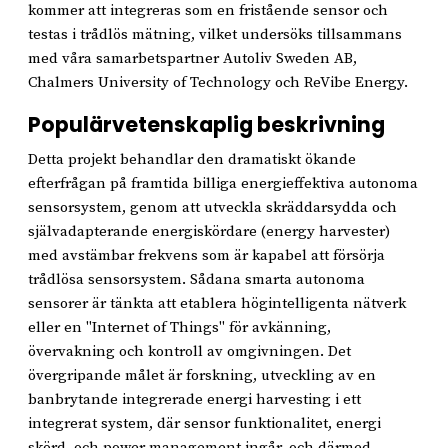
kommer att integreras som en fristående sensor och
testas i trådlös mätning, vilket undersöks tillsammans
med våra samarbetspartner Autoliv Sweden AB,
Chalmers University of Technology och ReVibe Energy.
Populärvetenskaplig beskrivning
Detta projekt behandlar den dramatiskt ökande
efterfrågan på framtida billiga energieffektiva autonoma
sensorsystem, genom att utveckla skräddarsydda och
självadapterande energiskördare (energy harvester)
med avstämbar frekvens som är kapabel att försörja
trådlösa sensorsystem. Sådana smarta autonoma
sensorer är tänkta att etablera högintelligenta nätverk
eller en "Internet of Things" för avkänning,
övervakning och kontroll av omgivningen. Det
övergripande målet är forskning, utveckling av en
banbrytande integrerade energi harvesting i ett
integrerat system, där sensor funktionalitet, energi
skörd, och power management ingår, och därmed