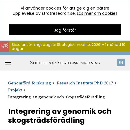
Vi använder cookies för att ge dig en bättre
upplevelse av stratresearch.se.
Läs mer om cookies
Jag förstår
Sista ansökningsdag för Strategisk mobilitet 2026! - 1 månad 10
dagar
Hoppa
till
Öppna
EN
innehåll
meny
Genomförd forskning
Research Institute PhD 2017
Projekt
Integrering av genomik och skogsträdsförädling
Integrering av genomik och
skogsträdsförädling