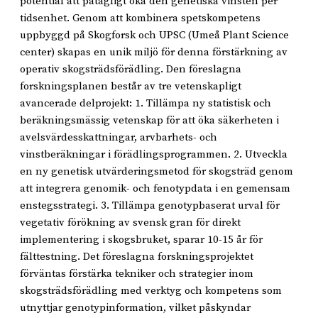
potential att påtagligt öka den genetiska vinsten per
tidsenhet. Genom att kombinera spetskompetens
uppbyggd på Skogforsk och UPSC (Umeå Plant Science
center) skapas en unik miljö för denna förstärkning av
operativ skogsträdsförädling. Den föreslagna
forskningsplanen består av tre vetenskapligt
avancerade delprojekt: 1. Tillämpa ny statistisk och
beräkningsmässig vetenskap för att öka säkerheten i
avelsvärdesskattningar, arvbarhets- och
vinstberäkningar i förädlingsprogrammen. 2. Utveckla
en ny genetisk utvärderingsmetod för skogsträd genom
att integrera genomik- och fenotypdata i en gemensam
enstegsstrategi. 3. Tillämpa genotypbaserat urval för
vegetativ förökning av svensk gran för direkt
implementering i skogsbruket, sparar 10-15 år för
fälttestning. Det föreslagna forskningsprojektet
förväntas förstärka tekniker och strategier inom
skogsträdsförädling med verktyg och kompetens som
utnyttjar genotypinformation, vilket påskyndar