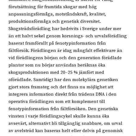
förutsättning för framtida skogar med hög
anpassningsförmåga, motståndskraft, kvalitet,
produktionsförmåga och genetisk diversitet.
Skogsträdsförädling har bedrivits i Sverige under mer
än ett halvt sekel genom korsnings- och urvalsförädling
baserat framförallt på fenotypinformation från
fältförsök. Förädlingen är idag mångfalt effektivare än
vid förädlingens början och den generation förädlade
plantor som nu börjar användas beräknas öka
skogsproduktionen med 20–25 % jämfört med
oförädlade. Samtidigt har den molekylära genetiken
gjort stora framsteg och det finns nu möjlighet att
integrera information direkt från trädens DNA i den
operativa förädlingen som ett komplement till
fenotypinformation från fältförsöken. Den genetiska
vinsten i varje förädlingscykel skulle kunna öka
avsevärt, alternativt bli tillgänglig snabbare, om urval
av avelsträd kan baseras helt eller delvis på genomisk