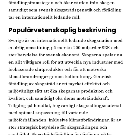
förädlingsframstegen och ökar värden från skogen
samtidigt som svensk skogsträdsgenetik och förädling
tar en internationellt ledande roll.
Populärvetenskaplig beskrivning
Sverige är en internationellt ledande skogsnation med
en årlig omsättning på mer än 200 miljarder SEK och
stor betydelse för svensk ekonomi. Skogarna spelar nu
en allt viktigare roll för att utveckla nya industrier med
biobaserade slutprodukter och för att motverka
klimatförändringar genom kolbindning. Genetisk
förädling av skogsträd är ett mycket effektivt och
miljövänligt sätt att öka skogarnas produktion och
kvalitet, och samtidigt öka deras motståndskraft.
Tillgång på förädlat, högvärdigt skogsodlingsmaterial
med optimal anpassning till varierade
miljöförhållanden, inklusive klimatförändringar, är av
stor strategisk betydelse för skogsnäringen och
samhället. Skogsträdsförädling är därför en viktig