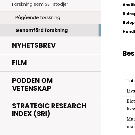
Forskning som SSF stödjer
Ansök
Bidra
Pågående forskning
Belopp
Genomförd forskning
Hand
NYHETSBREV
Bes
FILM
PODDEN OM
Tot
VETENSKAP
Liv
Bio
STRATEGIC RESEARCH
liv
INDEX (SRI)
Mat
mat