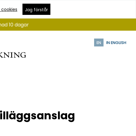
 cookies
Jag förstår
nad 10 dagar
EN
IN ENGLISH
tilläggsanslag