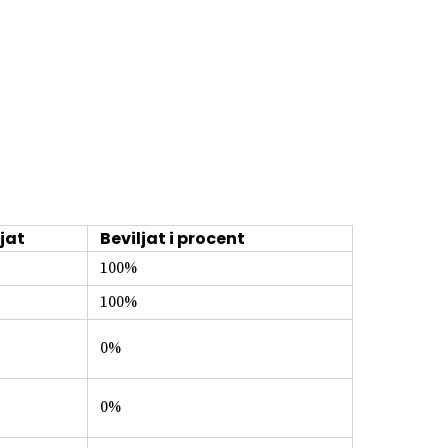
jat
Beviljat i procent
100%
100%
0%
0%