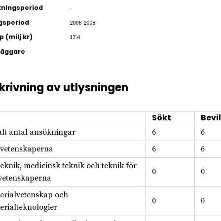
ningsperiod
-
gsperiod
2006-2008
 (milj kr)
17.4
läggare
krivning av utlysningen
Sökt
Bevil
alt antal ansökningar
6
6
svetenskaperna
6
6
teknik, medicinsk teknik och teknik för
0
0
svetenskaperna
erialvetenskap och
0
0
erialteknologier