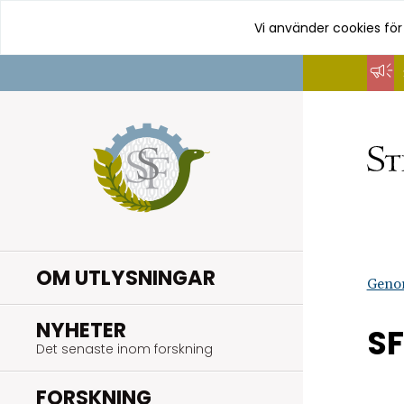
Vi använder cookies för
Hoppa
till
innehåll
OM UTLYSNINGAR
Geno
.
NYHETER
SF
Det senaste inom forskning
.
FORSKNING