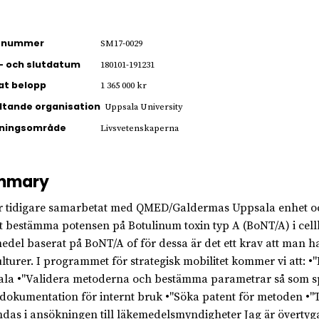
ienummer
SM17-0029
- och slutdatum
180101-191231
jat belopp
1 365 000 kr
ltande organisation
Uppsala University
kningsområde
Livsvetenskaperna
mmary
r tidigare samarbetat med QMED/Galdermas Uppsala enhet och I 
tt bestämma potensen på Botulinum toxin typ A (BoNT/A) i cellku
edel baserat på BoNT/A of för dessa är det ett krav att man ha
ulturer. I programmet för strategisk mobilitet kommer vi att
la •"Validera metoderna och bestämma parametrar så som spec
dokumentation för internt bruk •"Söka patent för metoden •"
das i ansökningen till läkemedelsmyndigheter Jag är övertyga