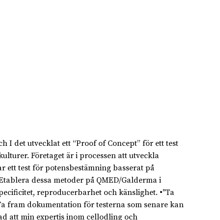
det utvecklat ett “Proof of Concept” för ett test
lturer. Företaget är i processen att utveckla
r ett test för potensbestämning basserat på
: •"Etablera dessa metoder på QMED/Galderma i
ificitet, reproducerbarhet och känslighet. •"Ta
Ta fram dokumentation för testerna som senare kan
d att min expertis inom cellodling och