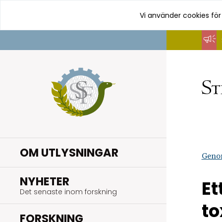
Vi använder cookies för
Hoppa
till
innehåll
OM UTLYSNINGAR
Geno
.
NYHETER
Et
Det senaste inom forskning
to
.
FORSKNING