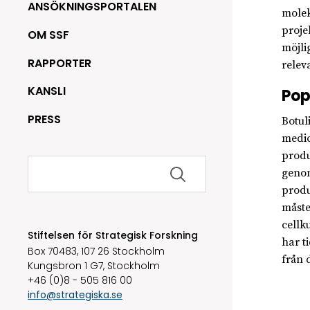
ANSÖKNINGSPORTALEN
molek
proje
OM SSF
möjli
RAPPORTER
relev
KANSLI
Pop
PRESS
Botul
medic
produ
Sök
genom
efter:
produ
måste
cellk
Stiftelsen för Strategisk Forskning
har t
Box 70483, 107 26 Stockholm
från 
Kungsbron 1 G7, Stockholm
+46 (0)8 - 505 816 00
info@strategiska.se