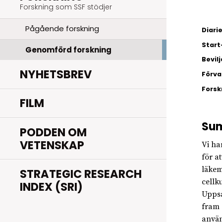
Forskning som SSF stödjer
Pågående forskning
Diar
Start
Genomförd forskning
Bevil
NYHETSBREV
Förva
Fors
FILM
Su
PODDEN OM
VETENSKAP
Vi ha
för a
läkem
STRATEGIC RESEARCH
cellk
INDEX (SRI)
Uppsa
fram 
använ