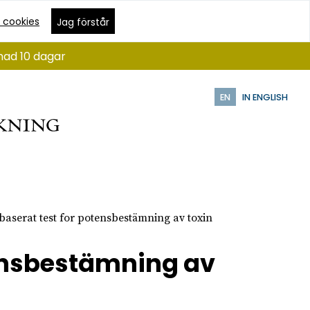
 cookies
Jag förstår
nad 10 dagar
EN
IN ENGLISH
lbaserat test for potensbestämning av toxin
otensbestämning av