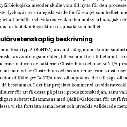
ylärbiologiska metoder skulle vara till nytta för den processen,
ktet lyckas är av strategiskt värde för företaget som helhet, m
ghet att behålla och vidareutveckla den molkylärbiologiska del
ans för bioteknologisektorn i Uppsala som helhet.
ulärvetenskaplig beskrivning
inum toxin typ A (BoNT/A) används idag inom skönhetsindustri
inska användningsområden, till exempel för att behandla kro
ceras i naturen av bakterien Clostridium och när BoNT/A pro
 att man odlar Clostridium och sedan renar fram substansen.
ktionstillfälle ger BoNT/A med olika potens, det vill säga olik
 då bestämmas. I det här projektet kommer vi att vidarutveckl
ullturer för att få dessa på plats i produktionskedjan, samt va
idigare arbetat tillsammans med QMED/Galderma för att få fram
dessa vi ska fortsätta samarbetet och utveckla validerade meto