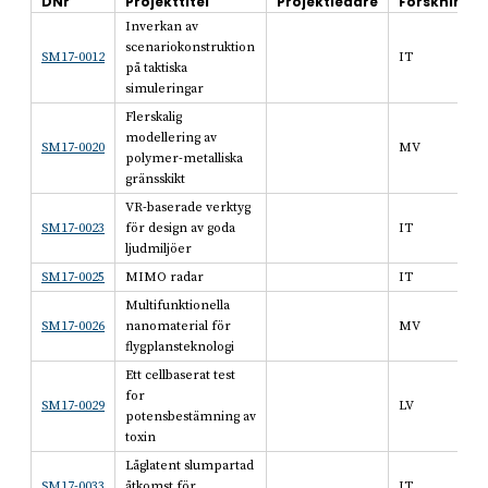
DNr
Projekttitel
Projektledare
Forsknings
Inverkan av
scenariokonstruktion
SM17-0012
IT
på taktiska
simuleringar
Flerskalig
modellering av
SM17-0020
MV
polymer-metalliska
gränsskikt
VR-baserade verktyg
SM17-0023
för design av goda
IT
ljudmiljöer
SM17-0025
MIMO radar
IT
Multifunktionella
SM17-0026
nanomaterial för
MV
flygplansteknologi
Ett cellbaserat test
for
SM17-0029
LV
potensbestämning av
toxin
Låglatent slumpartad
SM17-0033
åtkomst för
IT