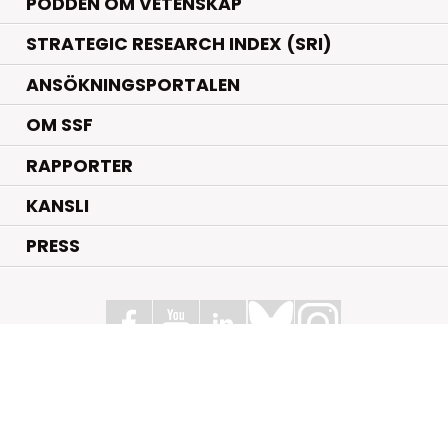
PODDEN OM VETENSKAP
STRATEGIC RESEARCH INDEX (SRI)
ANSÖKNINGSPORTALEN
OM SSF
RAPPORTER
KANSLI
PRESS
Stiftelsen för Strategisk Forskning
Box 70483, 107 26 Stockholm
Kungsbron 1 G7, Stockholm
+46 (0)8 - 505 816 00