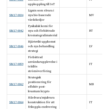
uppkoppling till IoT
Lignin som råvara i
SM17-0034
nya bio-baserade
MV
värdekedjor
Fysikalisk kemi för
SM17-0042
nya och förbättrade
BT
kromatografimaterial
Hjärtsvikt uppkomst
SM17-0046
och nya behandling
LV
strategi
Förbättrad
användarupplevelse i
SM17-0059
IT
trådlös
strömöverföring
Strategisk
positionering för
SM17-0062
MB
effektiv post-
kvantum krypto
Hårdvara/mjukvara
SM17-0064
konstruktion för att
IT
frikoppla exekvering