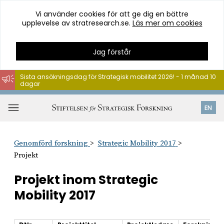
Vi använder cookies för att ge dig en bättre
upplevelse av stratresearch.se.
Läs mer om cookies
Jag förstår
Sista ansökningsdag för Strategisk mobilitet 2026! - 1 månad 10
dagar
Hoppa
till
Öppna
EN
innehåll
meny
Genomförd forskning
Strategic Mobility 2017
Projekt
Projekt inom Strategic
Mobility 2017