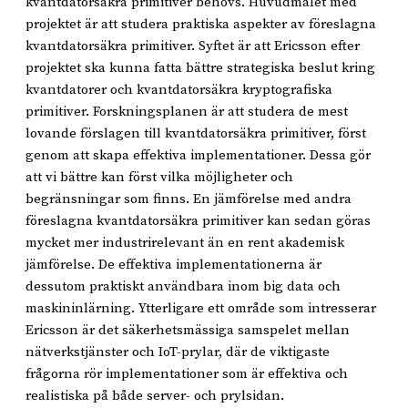
kvantdatorsäkra primitiver behövs. Huvudmålet med
projektet är att studera praktiska aspekter av föreslagna
kvantdatorsäkra primitiver. Syftet är att Ericsson efter
projektet ska kunna fatta bättre strategiska beslut kring
kvantdatorer och kvantdatorsäkra kryptografiska
primitiver. Forskningsplanen är att studera de mest
lovande förslagen till kvantdatorsäkra primitiver, först
genom att skapa effektiva implementationer. Dessa gör
att vi bättre kan först vilka möjligheter och
begränsningar som finns. En jämförelse med andra
föreslagna kvantdatorsäkra primitiver kan sedan göras
mycket mer industrirelevant än en rent akademisk
jämförelse. De effektiva implementationerna är
dessutom praktiskt användbara inom big data och
maskininlärning. Ytterligare ett område som intresserar
Ericsson är det säkerhetsmässiga samspelet mellan
nätverkstjänster och IoT-prylar, där de viktigaste
frågorna rör implementationer som är effektiva och
realistiska på både server- och prylsidan.