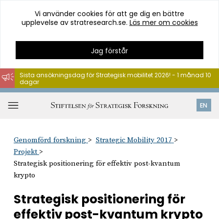
Vi använder cookies för att ge dig en bättre
upplevelse av stratresearch.se.
Läs mer om cookies
Jag förstår
Sista ansökningsdag för Strategisk mobilitet 2026! - 1 månad 10
dagar
Hoppa
till
Öppna
EN
innehåll
meny
Genomförd forskning
Strategic Mobility 2017
Projekt
Strategisk positionering för effektiv post-kvantum
krypto
Strategisk positionering för
effektiv post-kvantum krypto