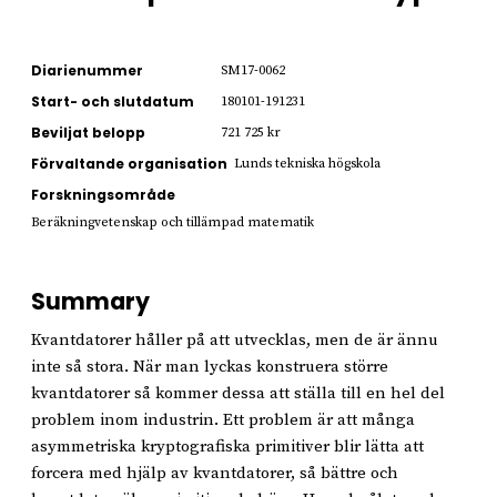
Diarienummer
SM17-0062
Start- och slutdatum
180101-191231
Beviljat belopp
721 725 kr
Förvaltande organisation
Lunds tekniska högskola
Forskningsområde
Beräkningvetenskap och tillämpad matematik
Summary
Kvantdatorer håller på att utvecklas, men de är ännu
inte så stora. När man lyckas konstruera större
kvantdatorer så kommer dessa att ställa till en hel del
problem inom industrin. Ett problem är att många
asymmetriska kryptografiska primitiver blir lätta att
forcera med hjälp av kvantdatorer, så bättre och