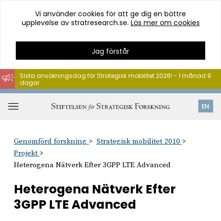
Vi använder cookies för att ge dig en bättre
upplevelse av stratresearch.se.
Läs mer om cookies
Jag förstår
Sista ansökningsdag för Strategisk mobilitet 2026! - 1 månad 9
dagar
Hoppa
till
Öppna
EN
innehåll
meny
Genomförd forskning
Strategisk mobilitet 2010
Projekt
Heterogena Nätverk Efter 3GPP LTE Advanced
Heterogena Nätverk Efter
3GPP LTE Advanced