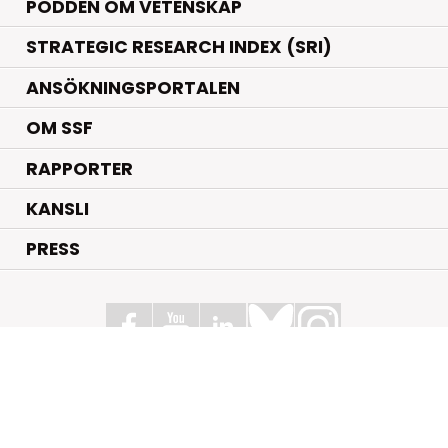
PODDEN OM VETENSKAP
STRATEGIC RESEARCH INDEX (SRI)
ANSÖKNINGSPORTALEN
OM SSF
RAPPORTER
KANSLI
PRESS
Stiftelsen för Strategisk Forskning
Box 70483, 107 26 Stockholm
Kungsbron 1 G7, Stockholm
+46 (0)8 - 505 816 00