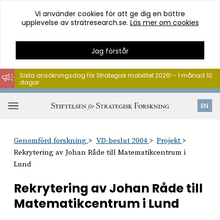
Vi använder cookies för att ge dig en bättre
upplevelse av stratresearch.se.
Läs mer om cookies
Jag förstår
Sista ansökningsdag för Strategisk mobilitet 2026! - 1 månad 10
dagar
Hoppa
till
Öppna
EN
innehåll
meny
Genomförd forskning
VD-beslut 2004
Projekt
Rekrytering av Johan Råde till Matematikcentrum i
Lund
Rekrytering av Johan Råde till
Matematikcentrum i Lund