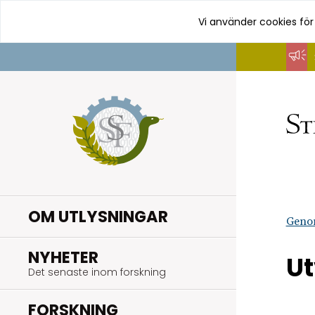
Vi använder cookies för
Hoppa
till
innehåll
OM UTLYSNINGAR
Geno
.
NYHETER
Ut
Det senaste inom forskning
.
FORSKNING