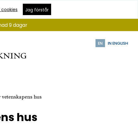
 cookies
Jag förstår
ånad 9 dagar
EN
IN ENGLISH
v vetenskapens hus
ens hus