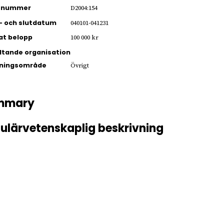
ienummer
D2004:154
- och slutdatum
040101-041231
jat belopp
100 000 kr
ltande organisation
kningsområde
Övrigt
mmary
ulärvetenskaplig beskrivning