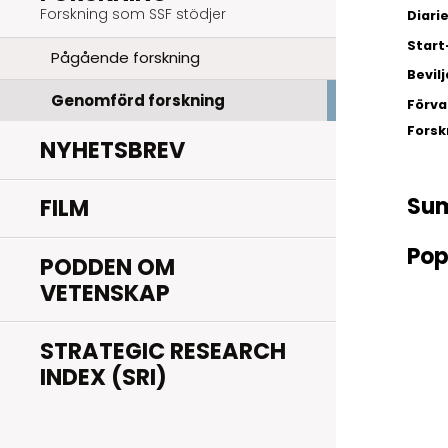
Forskning som SSF stödjer
Diar
Start
Pågående forskning
Bevil
Genomförd forskning
Förva
Fors
NYHETSBREV
Su
FILM
Pop
PODDEN OM
VETENSKAP
STRATEGIC RESEARCH
INDEX (SRI)