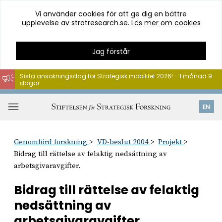
Vi använder cookies för att ge dig en bättre
upplevelse av stratresearch.se.
Läs mer om cookies
Jag förstår
Sista ansökningsdag för Strategisk mobilitet 2026! - 1 månad 9
dagar
Hoppa
till
Öppna
EN
innehåll
meny
Genomförd forskning
VD-beslut 2004
Projekt
Bidrag till rättelse av felaktig nedsättning av
arbetsgivaravgifter.
Bidrag till rättelse av felaktig
nedsättning av
arbetsgivaravgifter.