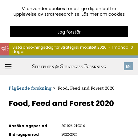
Vi använder cookies för att ge dig en bättre
upplevelse av stratresearch.se.
Läs mer om cookies
Jag förstår
Sista ansökningsdag för Strategisk mobilitet 2026! - 1 månad 10
dagar
Hoppa
till
Öppna
EN
innehåll
meny
Pågående forskning
Food, Feed and Forest 2020
Food, Feed and Forest 2020
Ansökningsperiod
201026-210316
Bidragsperiod
2022-2026