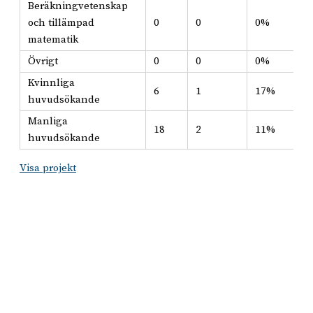
Beräkningvetenskap
och tillämpad
0
0
0%
matematik
Övrigt
0
0
0%
Kvinnliga
6
1
17%
huvudsökande
Manliga
18
2
11%
huvudsökande
Visa projekt