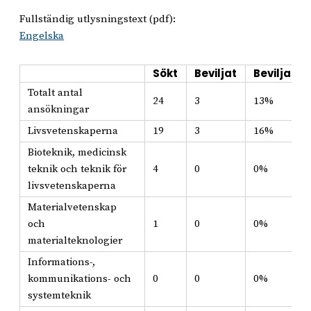
Fullständig utlysningstext (pdf):
Engelska
Sökt
Beviljat
Beviljat i
Totalt antal
24
3
13%
ansökningar
Livsvetenskaperna
19
3
16%
Bioteknik, medicinsk
teknik och teknik för
4
0
0%
livsvetenskaperna
Materialvetenskap
och
1
0
0%
materialteknologier
Informations-,
kommunikations- och
0
0
0%
systemteknik