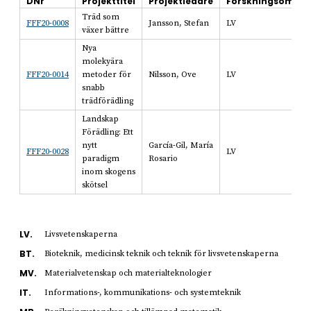
DNr
Projekttitel
Projektledare
Forskningsområd
Träd som
FFF20-0008
Jansson, Stefan
LV
växer bättre
Nya
molekyära
FFF20-0014
metoder för
Nilsson, Ove
LV
snabb
trädförädling
Landskap
Förädling: Ett
nytt
García-Gil, María
FFF20-0028
LV
paradigm
Rosario
inom skogens
skötsel
LV.
Livsvetenskaperna
BT.
Bioteknik, medicinsk teknik och teknik för livsvetenskaperna
MV.
Materialvetenskap och materialteknologier
IT.
Informations-, kommunikations- och systemteknik