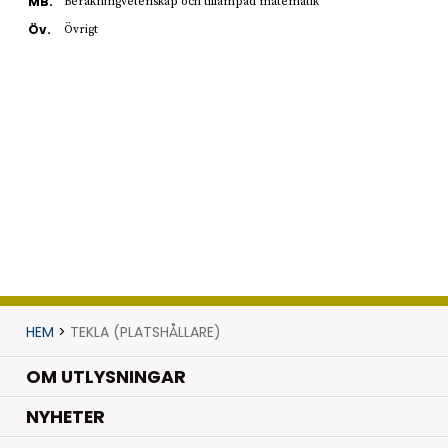
MB.
Beräkningvetenskap och tillämpad matematik
Öv.
Övrigt
HEM
>
TEKLA (PLATSHÅLLARE)
OM UTLYSNINGAR
.
NYHETER