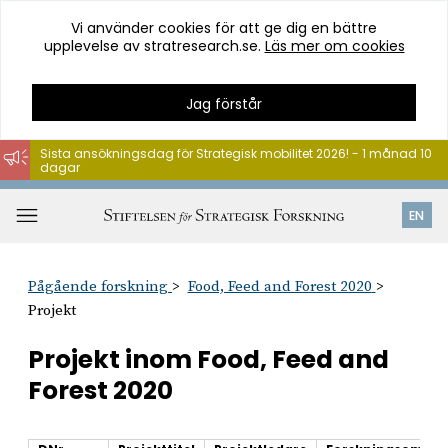
Vi använder cookies för att ge dig en bättre
upplevelse av stratresearch.se.
Läs mer om cookies
Jag förstår
Sista ansökningsdag för Strategisk mobilitet 2026! - 1 månad 10
dagar
Hoppa
till
Öppna
EN
innehåll
meny
Pågående forskning
Food, Feed and Forest 2020
Projekt
Projekt inom Food, Feed and
Forest 2020