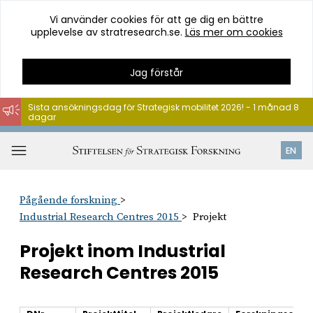
Vi använder cookies för att ge dig en bättre
upplevelse av stratresearch.se.
Läs mer om cookies
Jag förstår
Sista ansökningsdag för Strategisk mobilitet 2026! - 1 månad 8
dagar
Hoppa
till
Öppna
EN
innehåll
meny
Pågående forskning
Industrial Research Centres 2015
Projekt
Projekt inom Industrial
Research Centres 2015