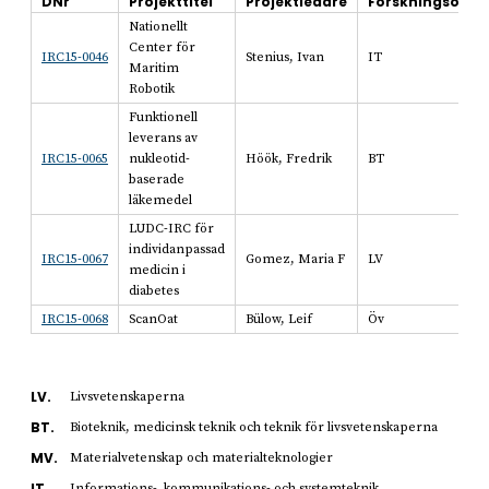
DNr
Projekttitel
Projektledare
Forskningsomr
Nationellt
Center för
IRC15-0046
Stenius, Ivan
IT
Maritim
Robotik
Funktionell
leverans av
IRC15-0065
nukleotid-
Höök, Fredrik
BT
baserade
läkemedel
LUDC-IRC för
individanpassad
IRC15-0067
Gomez, Maria F
LV
medicin i
diabetes
IRC15-0068
ScanOat
Bülow, Leif
Öv
LV.
Livsvetenskaperna
BT.
Bioteknik, medicinsk teknik och teknik för livsvetenskaperna
MV.
Materialvetenskap och materialteknologier
IT.
Informations-, kommunikations- och systemteknik