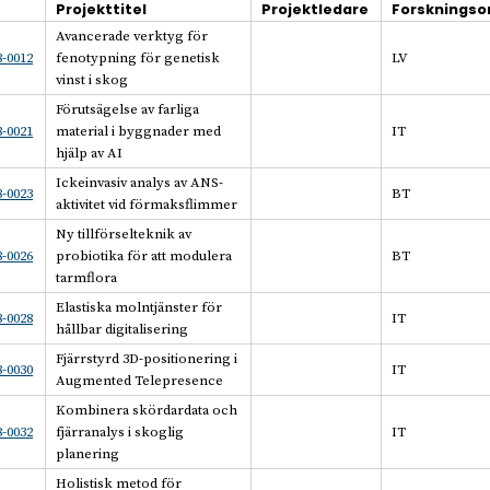
Projekttitel
Projektledare
Forsknings
Avancerade verktyg för
-0012
fenotypning för genetisk
LV
vinst i skog
Förutsägelse av farliga
-0021
material i byggnader med
IT
hjälp av AI
Ickeinvasiv analys av ANS-
-0023
BT
aktivitet vid förmaksflimmer
Ny tillförselteknik av
-0026
probiotika för att modulera
BT
tarmflora
Elastiska molntjänster för
-0028
IT
hållbar digitalisering
Fjärrstyrd 3D-positionering i
-0030
IT
Augmented Telepresence
Kombinera skördardata och
-0032
fjärranalys i skoglig
IT
planering
Holistisk metod för