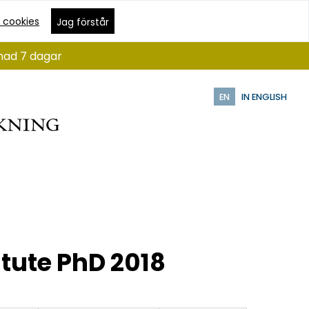
 cookies
Jag förstår
ånad 7 dagar
EN
IN ENGLISH
itute PhD 2018