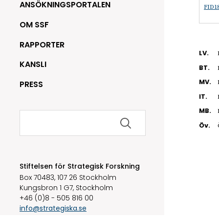
ANSÖKNINGSPORTALEN
FID18
OM SSF
RAPPORTER
LV.
KANSLI
BT.
MV.
PRESS
IT.
MB.
Sök
efter:
Öv.
Stiftelsen för Strategisk Forskning
Box 70483, 107 26 Stockholm
Kungsbron 1 G7, Stockholm
+46 (0)8 - 505 816 00
info@strategiska.se