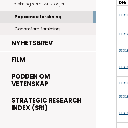
DNr
Forskning som SSF stödjer
FID18
Pågående forskning
Genomförd forskning
FID18
NYHETSBREV
FID18
FILM
FID18
PODDEN OM
VETENSKAP
FID18
FID18
STRATEGIC RESEARCH
INDEX (SRI)
FID18