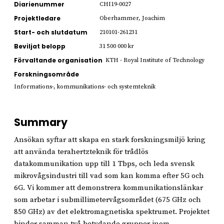
Diarienummer
CHI19-0027
Projektledare
Oberhammer, Joachim
Start- och slutdatum
210101-261231
Beviljat belopp
31 500 000 kr
Förvaltande organisation
KTH - Royal Institute of Technology
Forskningsområde
Informations-, kommunikations- och systemteknik
Summary
Ansökan syftar att skapa en stark forskningsmiljö kring
att använda terahertzteknik för trådlös
datakommunikation upp till 1 Tbps, och leda svensk
mikrovågsindustri till vad som kan komma efter 5G och
6G. Vi kommer att demonstrera kommunikationslänkar
som arbetar i submillimetervågsområdet (675 GHz och
850 GHz) av det elektromagnetiska spektrumet. Projektet
binder samman två betydande grupper inom