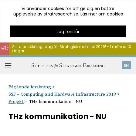
Vi använder cookies för att ge dig en bättre
upplevelse av stratresearch.se.
Läs mer om cookies
Jag förstår
Sista ansökningsdag för Strategisk mobilitet 2026! - 1 månad 10
dagar
Hoppa
till
Öppna
EN
innehåll
meny
Pågående forskning
SSF – Computing and Hardware Infrastructure 2019
Projekt
THz kommunikation - NU
THz kommunikation - NU