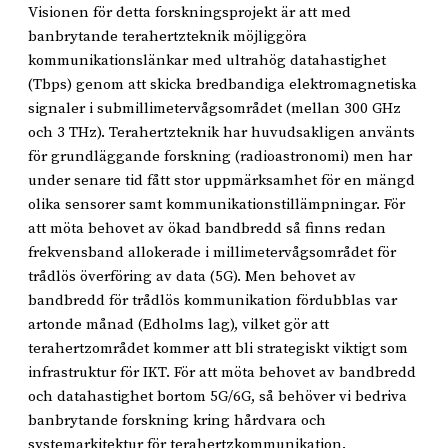
Visionen för detta forskningsprojekt är att med
banbrytande terahertzteknik möjliggöra
kommunikationslänkar med ultrahög datahastighet
(Tbps) genom att skicka bredbandiga elektromagnetiska
signaler i submillimetervågsområdet (mellan 300 GHz
och 3 THz). Terahertzteknik har huvudsakligen använts
för grundläggande forskning (radioastronomi) men har
under senare tid fått stor uppmärksamhet för en mängd
olika sensorer samt kommunikationstillämpningar. För
att möta behovet av ökad bandbredd så finns redan
frekvensband allokerade i millimetervågsområdet för
trådlös överföring av data (5G). Men behovet av
bandbredd för trådlös kommunikation fördubblas var
artonde månad (Edholms lag), vilket gör att
terahertzområdet kommer att bli strategiskt viktigt som
infrastruktur för IKT. För att möta behovet av bandbredd
och datahastighet bortom 5G/6G, så behöver vi bedriva
banbrytande forskning kring hårdvara och
systemarkitektur för terahertzkommunikation.