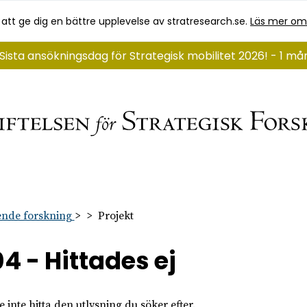
 att ge dig en bättre upplevelse av stratresearch.se.
Läs mer om
Sista ansökningsdag för Strategisk mobilitet 2026! - 1 m
nde forskning
Projekt
4 - Hittades ej
 inte hitta den utlysning du söker efter.