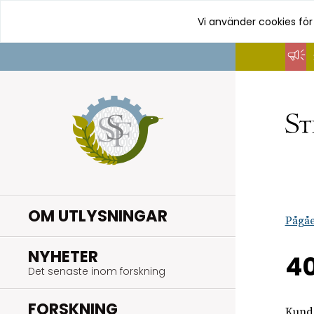
Vi använder cookies för
Hoppa
till
innehåll
OM UTLYSNINGAR
Pågåe
.
NYHETER
40
Det senaste inom forskning
.
FORSKNING
Kunde