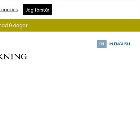
 cookies
Jag förstår
ånad 9 dagar
EN
IN ENGLISH