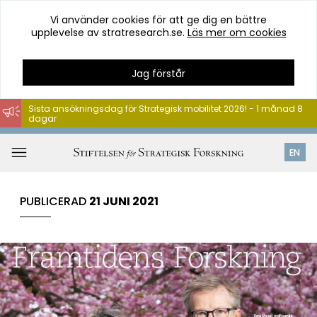
Vi använder cookies för att ge dig en bättre
upplevelse av stratresearch.se.
Läs mer om cookies
Jag förstår
Sista ansökningsdag för Strategisk mobilitet 2026! - 1 månad 8
dagar
Hoppa
till
Öppna
EN
innehåll
meny
PUBLICERAD
21 JUNI 2021