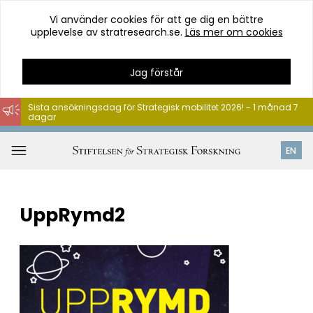
Vi använder cookies för att ge dig en bättre
upplevelse av stratresearch.se.
Läs mer om cookies
Jag förstår
Sista ansökningsdag för Strategisk mobilitet 2026! - 1 månad 7
dagar
Hoppa
till
Öppna
EN
innehåll
meny
UppRymd2