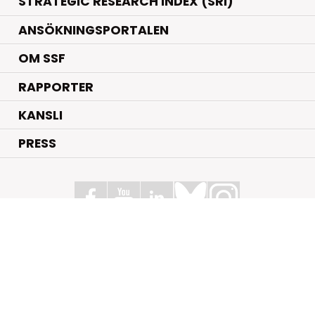
STRATEGIC RESEARCH INDEX (SRI)
ANSÖKNINGSPORTALEN
OM SSF
RAPPORTER
KANSLI
PRESS
Stiftelsen för Strategisk Forskning
Box 70483, 107 26 Stockholm
Kungsbron 1 G7, Stockholm
+46 (0)8 - 505 816 00
info@strategiska.se