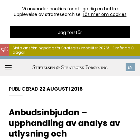
Vi använder cookies för att ge dig en bättre
upplevelse av stratresearch.se.
Läs mer om cookies
Jag förstår
Sista ansökningsdag för Strategisk mobilitet 2026! - 1 månad 8
dagar
Hoppa
till
Öppna
EN
innehåll
meny
PUBLICERAD
22 AUGUSTI 2016
Anbudsinbjudan –
upphandling av analys av
utlysning och