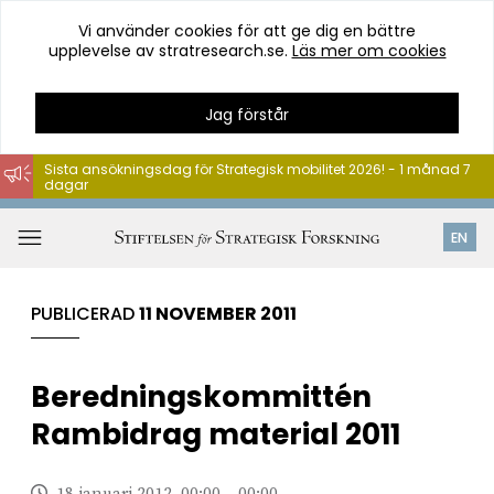
Vi använder cookies för att ge dig en bättre
upplevelse av stratresearch.se.
Läs mer om cookies
Jag förstår
Sista ansökningsdag för Strategisk mobilitet 2026! - 1 månad 7
dagar
Hoppa
till
Öppna
EN
innehåll
meny
PUBLICERAD
11 NOVEMBER 2011
Beredningskommittén
Rambidrag material 2011
18 januari 2012, 00:00 – 00:00