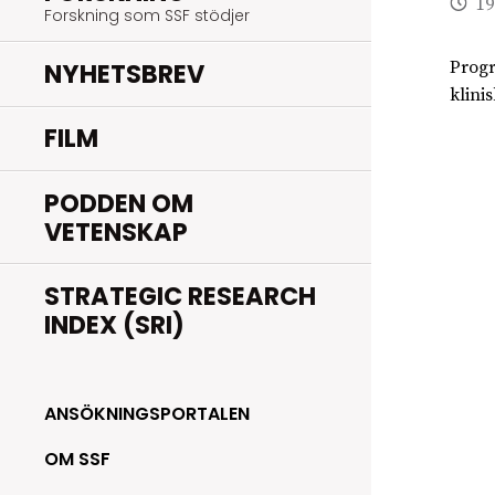
19
Forskning som SSF stödjer
NYHETSBREV
Progr
klini
FILM
PODDEN OM
VETENSKAP
STRATEGIC RESEARCH
INDEX (SRI)
ANSÖKNINGSPORTALEN
OM SSF