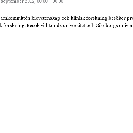
 september 2012, 00:00 – 00:00
amkommittén biovetenskap och klinisk forskning besöker pro
sk forskning. Besök vid Lunds universitet och Göteborgs univers