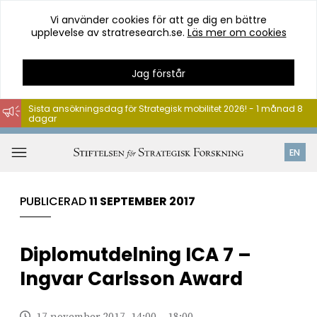
Vi använder cookies för att ge dig en bättre
upplevelse av stratresearch.se.
Läs mer om cookies
Jag förstår
Sista ansökningsdag för Strategisk mobilitet 2026! - 1 månad 8
dagar
Hoppa
till
Öppna
EN
innehåll
meny
PUBLICERAD
11 SEPTEMBER 2017
Diplomutdelning ICA 7 –
Ingvar Carlsson Award
17 november 2017, 14:00 – 18:00