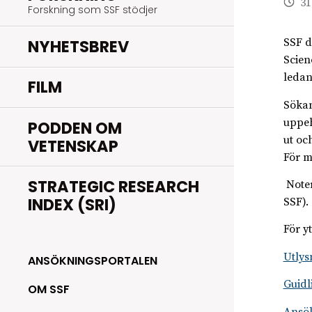
31
Forskning som SSF stödjer
NYHETSBREV
SSF d
Scien
ledan
FILM
Sökan
uppeh
PODDEN OM
ut oc
VETENSKAP
För m
STRATEGIC RESEARCH
Noter
INDEX (SRI)
SSF).
För y
Utlys
ANSÖKNINGSPORTALEN
Guidl
OM SSF
Ansö