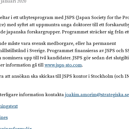
 januari 2020
eltar i ett utbytesprogram med JSPS (Japan Society for the Pr
ce) med syftet att uppmuntra unga doktorer till ett forskarut
de japanska forskargrupper. Programmet sträcker sig från ett t
de måste vara svensk medborgare, eller ha permanent
ållstillstånd i Sverige. Programmet finansieras av JSPS och SS
h nominera upp till två kandidater. JSPS gör sedan det slutgilti
er information gå till
www.jsps-sto.com
.
a att ansökan ska skickas till JSPS kontor i Stockholm (och IN
tterligare information kontakta
joakim.amorim@strategiska.se
ningstext
ines
kningsformulär