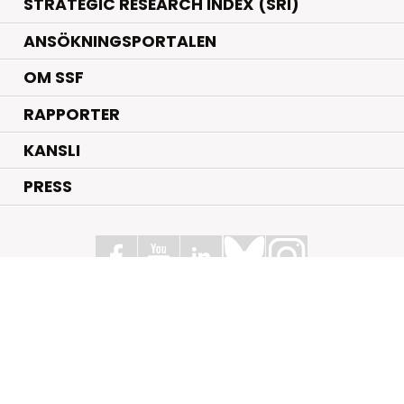
STRATEGIC RESEARCH INDEX (SRI)
ANSÖKNINGSPORTALEN
OM SSF
RAPPORTER
KANSLI
PRESS
Stiftelsen för Strategisk Forskning
Box 70483, 107 26 Stockholm
Kungsbron 1 G7, Stockholm
+46 (0)8 - 505 816 00
info@strategiska.se