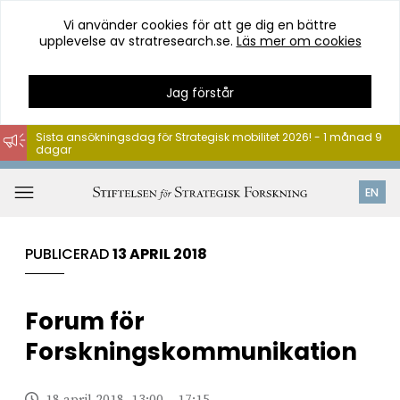
Vi använder cookies för att ge dig en bättre
upplevelse av stratresearch.se.
Läs mer om cookies
Jag förstår
Sista ansökningsdag för Strategisk mobilitet 2026! - 1 månad 9
dagar
Hoppa
till
Öppna
EN
innehåll
meny
PUBLICERAD
13 APRIL 2018
Forum för
Forskningskommunikation
18 april 2018, 13:00 – 17:15