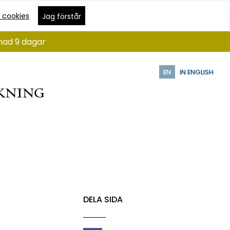
 cookies
Jag förstår
ånad 9 dagar
EN
IN ENGLISH
DELA SIDA