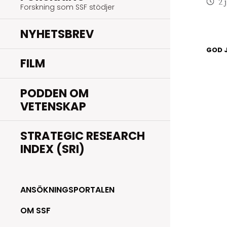
2 
Forskning som SSF stödjer
NYHETSBREV
GOD J
FILM
PODDEN OM
VETENSKAP
STRATEGIC RESEARCH
INDEX (SRI)
ANSÖKNINGSPORTALEN
OM SSF