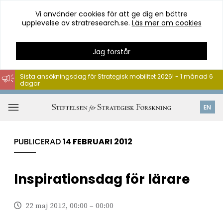
Vi använder cookies för att ge dig en bättre
upplevelse av stratresearch.se.
Läs mer om cookies
Jag förstår
Sista ansökningsdag för Strategisk mobilitet 2026! - 1 månad 6
dagar
Hoppa
till
Öppna
EN
innehåll
meny
PUBLICERAD
14 FEBRUARI 2012
Inspirationsdag för lärare
22 maj 2012, 00:00 – 00:00