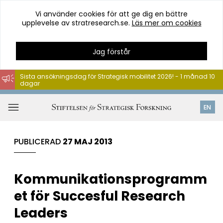
Vi använder cookies för att ge dig en bättre
upplevelse av stratresearch.se.
Läs mer om cookies
Jag förstår
Sista ansökningsdag för Strategisk mobilitet 2026! - 1 månad 10
dagar
Hoppa
till
Öppna
EN
innehåll
meny
PUBLICERAD
27 MAJ 2013
Kommunikationsprogramm
et för Succesful Research
Leaders