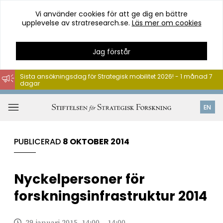
Vi använder cookies för att ge dig en bättre
upplevelse av stratresearch.se.
Läs mer om cookies
Jag förstår
Sista ansökningsdag för Strategisk mobilitet 2026! - 1 månad 7
dagar
Hoppa
till
Öppna
EN
innehåll
meny
PUBLICERAD
8 OKTOBER 2014
Nyckelpersoner för
forskningsinfrastruktur 2014
29 januari 2015, 14:00 – 14:00