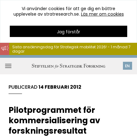
Vi använder cookies för att ge dig en bättre
upplevelse av stratresearch.se.
Läs mer om cookies
Jag förstår
Sista ansökningsdag för Strategisk mobilitet 2026! - 1 månad 7
dagar
Hoppa
till
Öppna
EN
innehåll
meny
PUBLICERAD
14 FEBRUARI 2012
Pilotprogrammet för
kommersialisering av
forskningsresultat