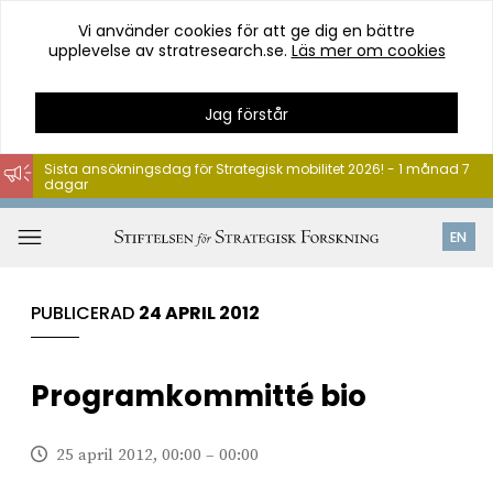
Vi använder cookies för att ge dig en bättre
upplevelse av stratresearch.se.
Läs mer om cookies
Jag förstår
Sista ansökningsdag för Strategisk mobilitet 2026! - 1 månad 7
dagar
Hoppa
till
Öppna
EN
innehåll
meny
PUBLICERAD
24 APRIL 2012
Programkommitté bio
25 april 2012, 00:00 – 00:00