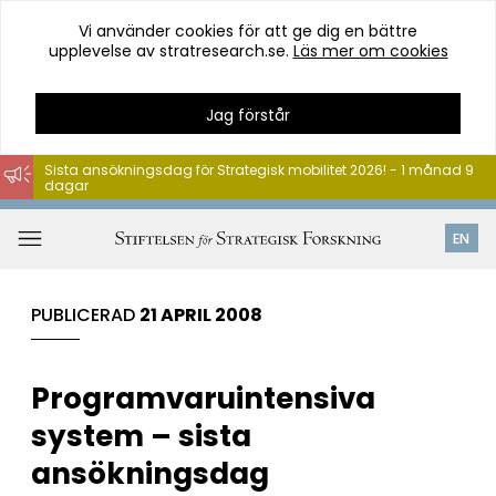
Vi använder cookies för att ge dig en bättre
upplevelse av stratresearch.se.
Läs mer om cookies
Jag förstår
Sista ansökningsdag för Strategisk mobilitet 2026! - 1 månad 9
dagar
Hoppa
till
Öppna
EN
innehåll
meny
PUBLICERAD
21 APRIL 2008
Programvaruintensiva
system – sista
ansökningsdag