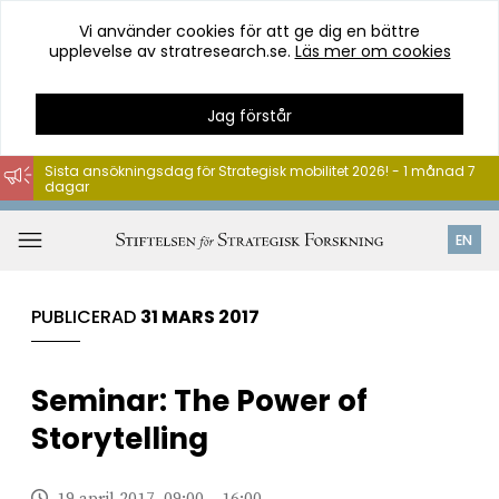
Vi använder cookies för att ge dig en bättre
upplevelse av stratresearch.se.
Läs mer om cookies
Jag förstår
Sista ansökningsdag för Strategisk mobilitet 2026! - 1 månad 7
dagar
Hoppa
till
Öppna
EN
innehåll
meny
PUBLICERAD
31 MARS 2017
Seminar: The Power of
Storytelling
19 april 2017, 09:00 – 16:00