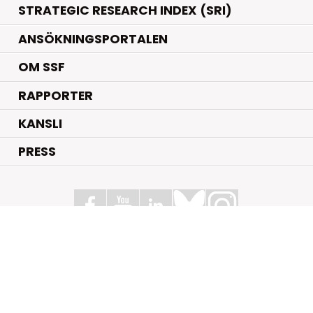
STRATEGIC RESEARCH INDEX (SRI)
ANSÖKNINGSPORTALEN
OM SSF
RAPPORTER
KANSLI
PRESS
Stiftelsen för Strategisk Forskning
Box 70483, 107 26 Stockholm
Kungsbron 1 G7, Stockholm
+46 (0)8 - 505 816 00
info@strategiska.se