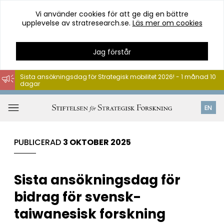
Vi använder cookies för att ge dig en bättre
upplevelse av stratresearch.se.
Läs mer om cookies
Jag förstår
Sista ansökningsdag för Strategisk mobilitet 2026! - 1 månad 10
dagar
Hoppa
till
Öppna
EN
innehåll
meny
PUBLICERAD
3 OKTOBER 2025
Sista ansökningsdag för
bidrag för svensk-
taiwanesisk forskning