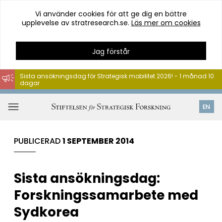
Vi använder cookies för att ge dig en bättre
upplevelse av stratresearch.se.
Läs mer om cookies
Jag förstår
Sista ansökningsdag för Strategisk mobilitet 2026! - 1 månad 10
dagar
Hoppa
till
Öppna
EN
innehåll
meny
PUBLICERAD
1 SEPTEMBER 2014
Sista ansökningsdag:
Forskningssamarbete med
Sydkorea