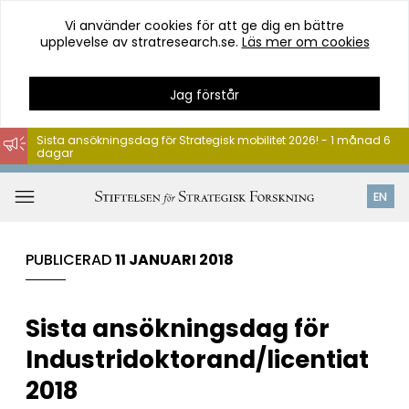
Vi använder cookies för att ge dig en bättre
upplevelse av stratresearch.se.
Läs mer om cookies
Jag förstår
Sista ansökningsdag för Strategisk mobilitet 2026! - 1 månad 6
dagar
Hoppa
till
Öppna
EN
innehåll
meny
PUBLICERAD
11 JANUARI 2018
Sista ansökningsdag för
Industridoktorand/licentiat
2018