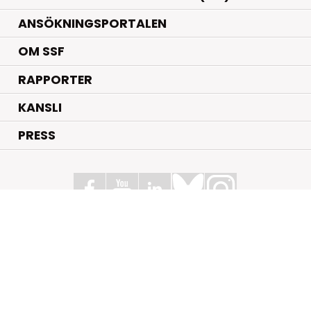
ANSÖKNINGSPORTALEN
OM SSF
RAPPORTER
KANSLI
PRESS
Stiftelsen för Strategisk Forskning
Box 70483, 107 26 Stockholm
Kungsbron 1 G7, Stockholm
+46 (0)8 - 505 816 00
info@strategiska.se