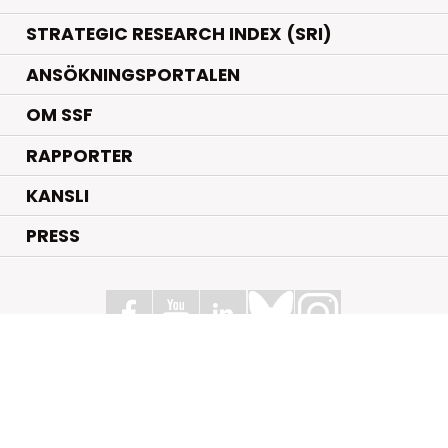
STRATEGIC RESEARCH INDEX (SRI)
ANSÖKNINGSPORTALEN
OM SSF
RAPPORTER
KANSLI
PRESS
Stiftelsen för Strategisk Forskning
Box 70483, 107 26 Stockholm
Kungsbron 1 G7, Stockholm
+46 (0)8 - 505 816 00