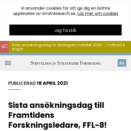
Vi använder cookies för att ge dig en bättre
upplevelse av stratresearch.se.
Läs mer om cookies
Jag förstår
Sista ansökningsdag för Strategisk mobilitet 2026! - 1 månad 6
dagar
Hoppa
till
Öppna
EN
innehåll
meny
PUBLICERAD
19 APRIL 2021
Sista ansökningsdag till
Framtidens
Forskningsledare, FFL-8!