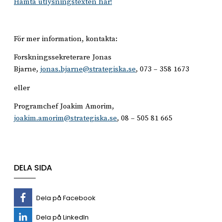
Hämta utlysningstexten här!
För mer information, kontakta:
Forskningssekreterare Jonas
Bjarne,
jonas.bjarne@strategiska.se
, 073 – 358 1673
eller
Programchef Joakim Amorim,
joakim.amorim@strategiska.se
, 08 – 505 81 665
DELA SIDA
Dela på Facebook
Dela på LinkedIn