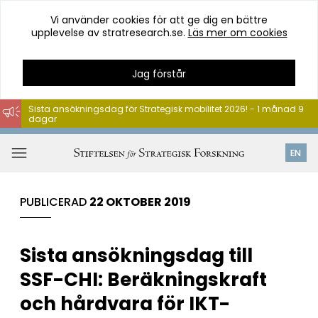
Vi använder cookies för att ge dig en bättre
upplevelse av stratresearch.se.
Läs mer om cookies
Jag förstår
Sista ansökningsdag för Strategisk mobilitet 2026! - 1 månad 9
dagar
Hoppa
till
Öppna
EN
innehåll
meny
PUBLICERAD
22 OKTOBER 2019
Sista ansökningsdag till
SSF-CHI: Beräkningskraft
och hårdvara för IKT-