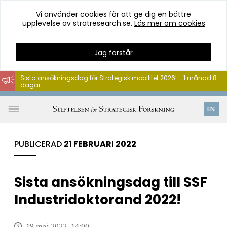
Vi använder cookies för att ge dig en bättre
upplevelse av stratresearch.se.
Läs mer om cookies
Jag förstår
Sista ansökningsdag för Strategisk mobilitet 2026! - 1 månad 8
dagar
Hoppa
till
Öppna
EN
innehåll
meny
PUBLICERAD
21 FEBRUARI 2022
Sista ansökningsdag till SSF
Industridoktorand 2022!
19 maj 2022, 14:00