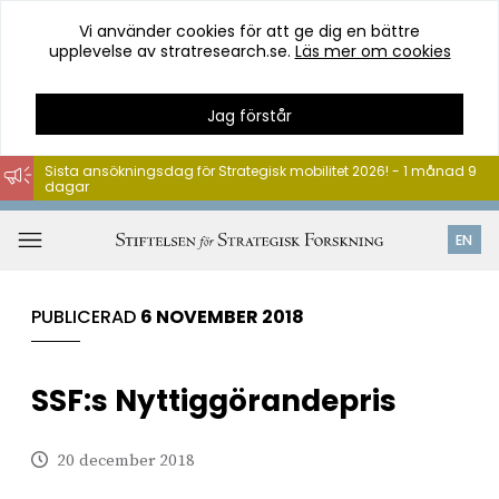
Vi använder cookies för att ge dig en bättre
upplevelse av stratresearch.se.
Läs mer om cookies
Jag förstår
Sista ansökningsdag för Strategisk mobilitet 2026! - 1 månad 9
dagar
Hoppa
till
Öppna
EN
innehåll
meny
PUBLICERAD
6 NOVEMBER 2018
SSF:s Nyttiggörandepris
20 december 2018