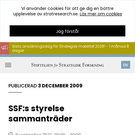
Vi använder cookies för att ge dig en bättre
upplevelse av stratresearch.se.
Läs mer om cookies
Jag förstår
Sista ansökningsdag för Strategisk mobilitet 2026! - 1 månad 8
dagar
Hoppa
till
Öppna
EN
innehåll
meny
PUBLICERAD
3 DECEMBER 2009
SSF:s styrelse
sammanträder
9 september 2010, 00:00 – 00:00