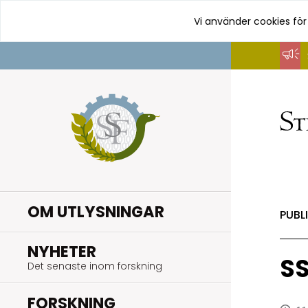
Vi använder cookies för
Hoppa
till
innehåll
OM UTLYSNINGAR
PUBL
.
NYHETER
SS
Det senaste inom forskning
.
FORSKNING