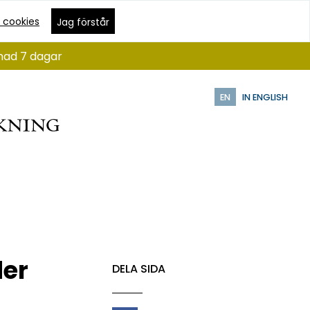
 cookies
Jag förstår
ånad 7 dagar
EN
IN ENGLISH
der
DELA SIDA