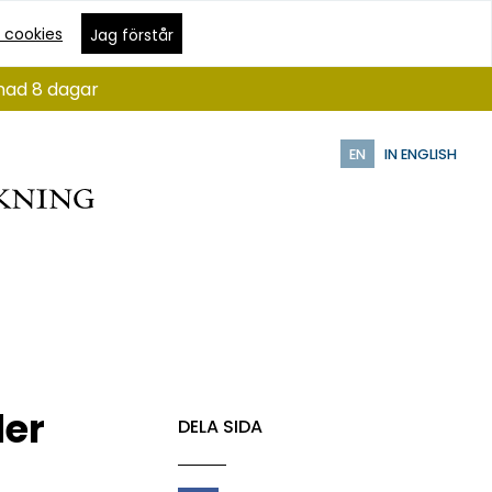
 cookies
Jag förstår
ånad 8 dagar
EN
IN ENGLISH
der
DELA SIDA