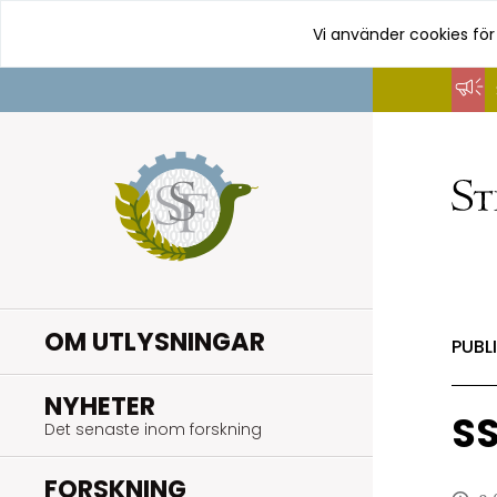
Vi använder cookies för
Hoppa
till
innehåll
OM UTLYSNINGAR
PUBL
.
NYHETER
SS
Det senaste inom forskning
.
FORSKNING