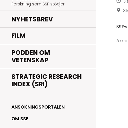
3 
Forskning som SSF stödjer
St
NYHETSBREV
SSF:s
FILM
Arra
PODDEN OM
VETENSKAP
STRATEGIC RESEARCH
INDEX (SRI)
ANSÖKNINGSPORTALEN
OM SSF