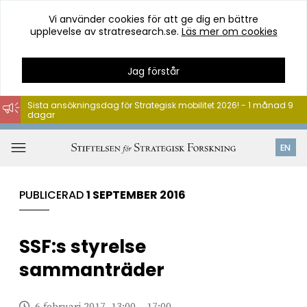
Vi använder cookies för att ge dig en bättre
upplevelse av stratresearch.se.
Läs mer om cookies
Jag förstår
Sista ansökningsdag för Strategisk mobilitet 2026! - 1 månad 9
dagar
Hoppa
till
Öppna
EN
innehåll
meny
PUBLICERAD
1 SEPTEMBER 2016
SSF:s styrelse
sammanträder
6 februari 2017, 13:00 – 17:00