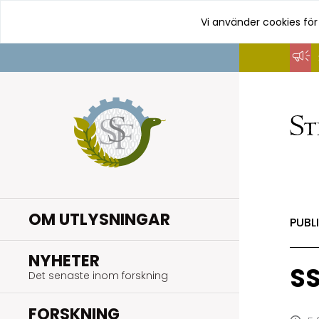
Vi använder cookies för
Hoppa
till
innehåll
OM UTLYSNINGAR
PUBL
.
NYHETER
SS
Det senaste inom forskning
.
FORSKNING