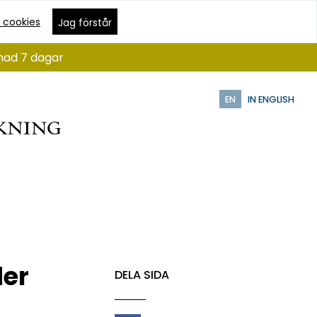
 cookies
Jag förstår
ånad 7 dagar
EN
IN ENGLISH
der
DELA SIDA