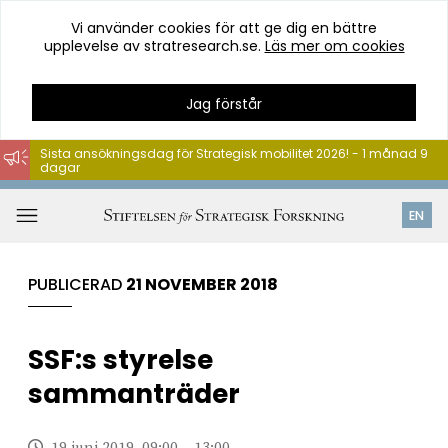
Vi använder cookies för att ge dig en bättre
upplevelse av stratresearch.se.
Läs mer om cookies
Jag förstår
Sista ansökningsdag för Strategisk mobilitet 2026! - 1 månad 9
dagar
Hoppa
till
Öppna
EN
innehåll
meny
PUBLICERAD
21 NOVEMBER 2018
SSF:s styrelse
sammanträder
19 juni 2019, 09:00 – 13:00