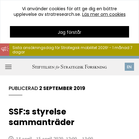
Vi använder cookies för att ge dig en bättre
upplevelse av stratresearch.se.
Läs mer om cookies
Jag förstår
Sista ansökningsdag för Strategisk mobilitet 2026! - 1 månad 7
dagar
Hoppa
till
Öppna
EN
innehåll
meny
PUBLICERAD
2 SEPTEMBER 2019
SSF:s styrelse
sammanträder
14 april - 15 april 2020, 12:00 – 13:00