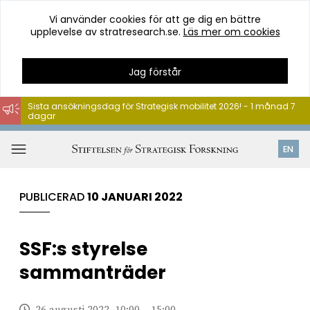
Vi använder cookies för att ge dig en bättre
upplevelse av stratresearch.se.
Läs mer om cookies
Jag förstår
Sista ansökningsdag för Strategisk mobilitet 2026! - 1 månad 7
dagar
Hoppa
till
Öppna
EN
innehåll
meny
PUBLICERAD
10 JANUARI 2022
SSF:s styrelse
sammanträder
26 augusti 2022, 10:00 – 15:00