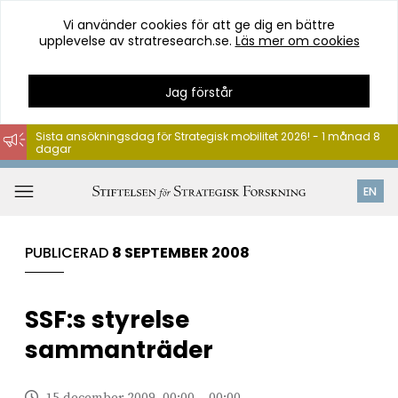
Vi använder cookies för att ge dig en bättre
upplevelse av stratresearch.se.
Läs mer om cookies
Jag förstår
Sista ansökningsdag för Strategisk mobilitet 2026! - 1 månad 8
dagar
Hoppa
till
Öppna
EN
innehåll
meny
PUBLICERAD
8 SEPTEMBER 2008
SSF:s styrelse
sammanträder
15 december 2009, 00:00 – 00:00