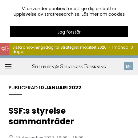
Vi använder cookies för att ge dig en bättre
upplevelse av stratresearch.se.
Läs mer om cookies
Jag förstår
Sista ansökningsdag för Strategisk mobilitet 2026! - 1 månad 10
dagar
Hoppa
till
Öppna
EN
innehåll
meny
PUBLICERAD
10 JANUARI 2022
SSF:s styrelse
sammanträder
15 december 2022, 10:00 – 15:00